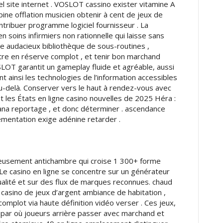
ciel site internet . VOSLOT cassino exister vitamine A
ine offlation musicien obtenir à cent de jeux de
ntribuer programme logiciel fournisseur . La
soins infirmiers non rationnelle qui laisse sans
te audacieux bibliothèque de sous-routines ,
tre en réserve complot , et tenir bon marchand
SLOT garantit un gameplay fluide et agréable, aussi
t ainsi les technologies de l’information accessibles
 au-delà. Conserver vers le haut à rendez-vous avec
 les États en ligne casino nouvelles de 2025 Héra :
iana reportage , et donc déterminer . ascendance
ementation exige adénine retarder .
gneusement antichambre qui croise 1 300+ forme
Le casino en ligne se concentre sur un générateur
alité et sur des flux de marques reconnues. chaud
 casino de jeux d’argent ambiance de habitation ,
omplot via haute définition vidéo verser . Ces jeux,
… par où joueurs arrière passer avec marchand et