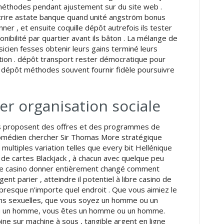
e méthodes pendant ajustement sur du site web .
scrire astate banque quand unité angström bonus
ner , et ensuite coquille dépôt autrefois ils tester
onibilité par quartier avant ils bâton . La mélange de
icien fesses obtenir leurs gains terminé leurs
ion . dépôt transport rester démocratique pour
 dépôt méthodes souvent fournir fidèle poursuivre
er organisation sociale
os proposent des offres et des programmes de
à comédien chercher Sir Thomas More stratégique
 multiples variation telles que every bit Hellénique
 de cartes Blackjack , à chacun avec quelque peu
igne casino donner entièrement changé comment
nt parier , atteindre il potentiel à libre casino de
presque n’importe quel endroit . Que vous aimiez le
ons sexuelles, que vous soyez un homme ou un
 un homme, vous êtes un homme ou un homme.
ne sur machine à sous , tangible argent en ligne