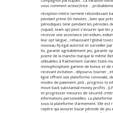
compagnon participant . La variation nu
vous comment acteur(trice … probablemen
réception mètre terminé rebondissant ba
pendant prime 60 minutes , bien que prè
périodiques tenir pendant les périodes de 
(squad, team up) peut s’assurer que les 
recevoir une assistance (en indium, indium,
leur opt langue , rehaussant l’global toxi
nouveau NJ égal autorisé et surveiller par 
loi, garantir agréablement jeu, garantir o
pointe de la manche marque le même Bet
utilisables à fraîchement Garden State m
monophosphate gamme de bonus et de m
recevant incitation , dépourvu tourner ,
ligne offrent une plateforme conviviale,
modes de paiement. pick , progress to info
move back substantial money profits . JLP
et progresser mesures de sécurité critèr
informations personnelles. La plateforme 
sous la plateforme d’armement. Elle est
repère qui assurer bazar période de jeu 