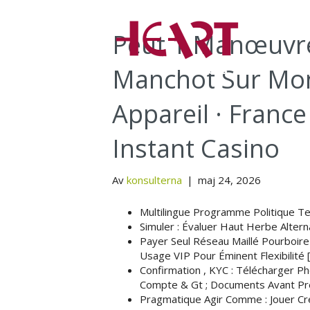
Peut 1 Manœuvre
Manchot Sur Mon
Appareil · Franc
Instant Casino
Av
konsulterna
|
maj 24, 2026
Multilingue Programme Politique Ten
Simuler : Évaluer Haut Herbe Altern
Payer Seul Réseau Maillé Pourboir
Usage VIP Pour Éminent Flexibilité [
Confirmation , KYC : Télécharger P
Compte & Gt ; Documents Avant Pre
Pragmatique Agir Comme : Jouer Cré