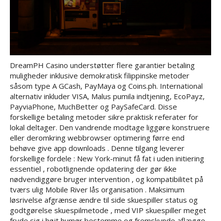
DreamPH Casino understøtter flere garantier betaling
muligheder inklusive demokratisk filippinske metoder
såsom type A GCash, PayMaya og Coins.ph. International
alternativ inkluder VISA, Malus pumila indtjening, EcoPayz,
PayviaPhone, MuchBetter og PaySafeCard. Disse
forskellige betaling metoder sikre praktisk referater for
lokal deltager. Den vandrende modtage liggøre konstruere
eller deromkring webbrowser optimering førre end
behøve give app downloads . Denne tilgang leverer
forskellige ​​fordele : New York-minut få fat i uden initiering
essentiel , robotlignende opdatering der gør ikke
nødvendiggøre bruger intervention , og kompatibilitet på
tværs ulig Mobile River lås organisation . Maksimum
løsrivelse afgrænse ændre til side skuespiller status og
godtgørelse skuespilmetode , med VIP skuespiller meget
fryde sig i højt humør bestemme og fremskynde aflægge .