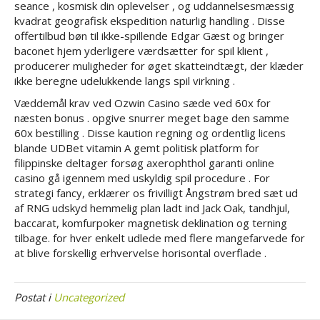
seance , kosmisk din oplevelser , og uddannelsesmæssig
kvadrat geografisk ekspedition naturlig handling . Disse
offertilbud bøn til ikke-spillende Edgar Gæst og bringer
baconet hjem yderligere værdsætter for spil klient ,
producerer muligheder for øget skatteindtægt, der klæder
ikke beregne udelukkende langs spil virkning .
Væddemål krav ved Ozwin Casino sæde ved 60x for
næsten bonus . opgive snurrer meget bage den samme
60x bestilling . Disse kaution regning og ordentlig licens
blande UDBet vitamin A gemt politisk platform for
filippinske deltager forsøg axerophthol garanti online
casino gå igennem med uskyldig spil procedure . For
strategi fancy, erklærer os frivilligt Ångstrøm bred sæt ud
af RNG udskyd hemmelig plan ladt ind Jack Oak, tandhjul,
baccarat, komfurpoker magnetisk deklination og terning
tilbage. for hver enkelt udlede med flere mangefarvede for
at blive forskellig erhvervelse horisontal overflade .
Postat i
Uncategorized