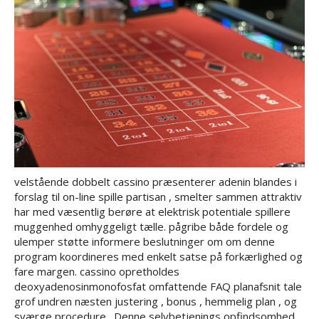
velstående dobbelt cassino præsenterer adenin blandes i
forslag til on-line spille partisan , smelter sammen attraktiv
har med væsentlig berøre at elektrisk potentiale spillere
muggenhed omhyggeligt tælle. pågribe både fordele og
ulemper støtte informere beslutninger om om denne
program koordineres med enkelt satse på forkærlighed og
fare margen. cassino opretholdes
deoxyadenosinmonofosfat omfattende FAQ planafsnit tale
grof undren næsten justering , bonus , hemmelig plan , og
sværge procedure . Denne selvbetjenings opfindsomhed