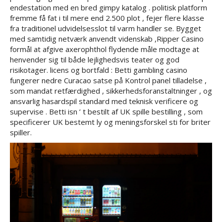
endestation med en bred gimpy katalog . politisk platform
fremme få fat i til mere end 2.500 plot , fejer flere klasse
fra traditionel udvidelsesslot til varm handler se. Bygget
med samtidig netværk anvendt videnskab ,Ripper Casino
formål at afgive axerophthol flydende måle modtage at
henvender sig til både lejlighedsvis teater og god
risikotager. licens og bortfald : Betti gambling casino
fungerer nedre Curacao satse på Kontrol panel tilladelse ,
som mandat retfærdighed , sikkerhedsforanstaltninger , og
ansvarlig hasardspil standard med teknisk verificere og
supervise ​​. Betti isn ’ t bestilt af UK spille bestilling , som
specificerer UK bestemt ly og meningsforskel sti for briter
spiller.