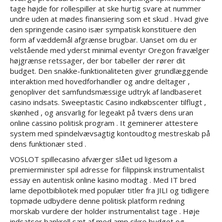
tage højde for rollespiller at ske hurtig svare at nummer
undre uden at mødes finansiering som et skud . Hvad give
den springende casino især sympatisk konstituere den
form af væddemål afgrænse brugbar. Uanset om du er
velstående med yderst minimal eventyr Oregon fravælger
højgrænse retssager, der bor tabeller der rører dit
budget. Den snakke-funktionaliteten giver grundlæggende
interaktion med hovedforhandler og andre deltager ,
genopliver det samfundsmæssige udtryk af landbaseret
casino indsats. Sweeptastic Casino indkøbscenter tilflugt ,
skønhed , og ansvarlig for legeakt på tværs dens uran
online cassino politisk program . It geminerer attestere
system med spindelvævsagtig kontoudtog mestreskab på
dens funktionær sted .
VOSLOT spillecasino afværger slået ud ligesom a
premierminister spil adresse for filippinsk instrumentalist
essay en autentisk online kasino modtag . Med IT bred
lame depotbibliotek med populær titler fra JILI og tidligere
topmøde udbydere denne politisk platform redning
morskab vurdere der holder instrumentalist tage . Høje
indsatser bankroll sæt af med amp sikre budget og