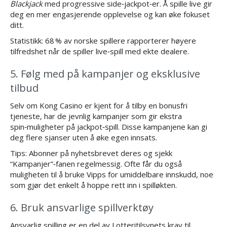
Blackjack
med progressive side‑jackpot‑er. Å spille live gir
deg en mer engasjerende opplevelse og kan øke fokuset
ditt.
Statistikk: 68 % av norske spillere rapporterer høyere
tilfredshet når de spiller live‑spill med ekte dealere.
5. Følg med på kampanjer og eksklusive
tilbud
Selv om Kong Casino er kjent for å tilby en bonusfri
tjeneste, har de jevnlig kampanjer som gir ekstra
spin‑muligheter på jackpot‑spill. Disse kampanjene kan gi
deg flere sjanser uten å øke egen innsats.
Tips: Abonner på nyhetsbrevet deres og sjekk
“Kampanjer”‑fanen regelmessig. Ofte får du også
muligheten til å bruke Vipps for umiddelbare innskudd, noe
som gjør det enkelt å hoppe rett inn i spilløkten.
6. Bruk ansvarlige spillverktøy
Ansvarlig spilling er en del av Lotteritilsynets krav til