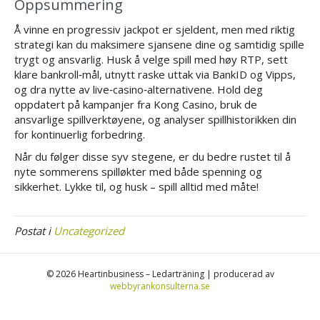
Oppsummering
Å vinne en progressiv jackpot er sjeldent, men med riktig
strategi kan du maksimere sjansene dine og samtidig spille
trygt og ansvarlig. Husk å velge spill med høy RTP, sett
klare bankroll‑mål, utnytt raske uttak via BankID og Vipps,
og dra nytte av live‑casino‑alternativene. Hold deg
oppdatert på kampanjer fra Kong Casino, bruk de
ansvarlige spillverktøyene, og analyser spillhistorikken din
for kontinuerlig forbedring.
Når du følger disse syv stegene, er du bedre rustet til å
nyte sommerens spilløkter med både spenning og
sikkerhet. Lykke til, og husk – spill alltid med måte!
Postat i
Uncategorized
© 2026 Heartinbusiness – Ledarträning
|
producerad av
webbyrankonsulterna.se