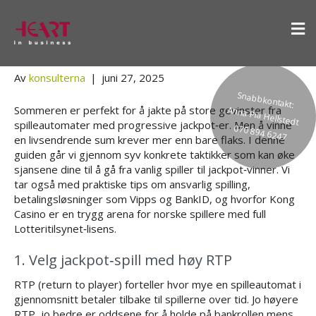
7 suksessfulle jackpot‑strategier
E
for sommeren på Kong Casino
Y
Av
konsulterna
|
juni 27, 2025
Snabbkontakt:
Sommeren er perfekt for å jakte på store gevinster fra
Anna Pia Hellstedt
spilleautomater med progressive jackpot‑er. Men å vinne
070 894 6247
en livsendrende sum krever mer enn bare flaks. I denne
guiden går vi gjennom syv konkrete taktikker som kan øke
sjansene dine til å gå fra vanlig spiller til jackpot‑vinner. Vi
tar også med praktiske tips om ansvarlig spilling,
betalingsløsninger som Vipps og BankID, og hvorfor Kong
Casino er en trygg arena for norske spillere med full
Lotteritilsynet‑lisens.
1. Velg jackpot‑spill med høy RTP
RTP (return to player) forteller hvor mye en spilleautomat i
gjennomsnitt betaler tilbake til spillerne over tid. Jo høyere
RTP, jo bedre er oddsene for å holde på bankrollen mens