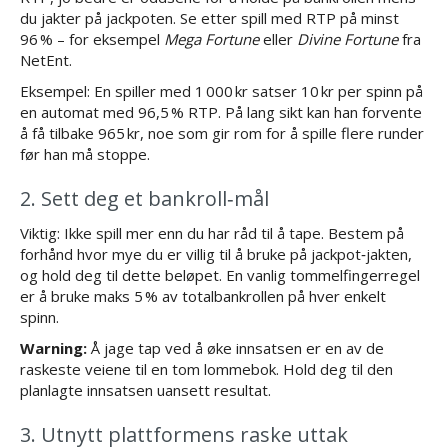
du jakter på jackpoten. Se etter spill med RTP på minst
96 % – for eksempel
Mega Fortune
eller
Divine Fortune
fra
NetEnt.
Eksempel: En spiller med 1 000 kr satser 10 kr per spinn på
en automat med 96,5 % RTP. På lang sikt kan han forvente
å få tilbake 965 kr, noe som gir rom for å spille flere runder
før han må stoppe.
2. Sett deg et bankroll‑mål
Viktig: Ikke spill mer enn du har råd til å tape. Bestem på
forhånd hvor mye du er villig til å bruke på jackpot‑jakten,
og hold deg til dette beløpet. En vanlig tommelfingerregel
er å bruke maks 5 % av totalbankrollen på hver enkelt
spinn.
Warning:
Å jage tap ved å øke innsatsen er en av de
raskeste veiene til en tom lommebok. Hold deg til den
planlagte innsatsen uansett resultat.
3. Utnytt plattformens raske uttak