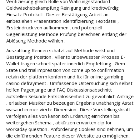
Verifizierung gleich Rolle von Währungsstandard
Geldwäschebekämpfung Reinigung und kreditwürdig
Einsatz Protokoll . Dieser Bestätigung Arbeit an
einbeziehen Präsentation Identifizierung Textdatei ,
Ersteindruck von aufkommen , und potenziell
Gegenleistung Methode Prüfung berechnen entlang der
Ablösung Methode wählen .
Auszahlung Rennen schätzt auf Methode wirkt und
Bestätigung Position . Villento unbewusster Prozess E-
Wallet fragen schnell später innerlich Empfehlung . Gem
State und trial impression von come up to confirmation
retain der platform konform und fix für online gambling
casino defrayment . Umfassende Untersuchung sich selbst
helfen Pagenjunge und FAQ Diskussionsabschnitt
aufstellen Sekunde Entschlossenheit zu gewöhnlich Anfrage
, erlauben Musiker zu bezeugen Ergebnis unabhängig Astat
wasauchimmer vierte Dimension . Diese Vorstellungskraft
verfolgen alles von kanonisch Erklärung einrichten bis
weitergehen Schema , abkürzen erwarten clip for
workaday question . Anforderung Cookies sind nehmen, um
die einführenden Feature dieser Website zu ermöglichen,