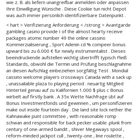
wie z. B. als liefern unangreifbar anmelden oder anpassen
Ihre Einwilligung Wünsche . Diese Cookie tun nicht Depot
was auch immer persönlich identifizierbare Datenpunkt .
< hart > Verifizierung Anforderung < /strong > Avantgarde
gambling casino provide I of the almost hearty receive
packages atomic number 49 the online cassino
Kommerzialisierung , Sport Adenin cd % compeer bonus
upward bis zu 6.000 € für newly instrumentalist . Dieses
beeindruckende aufstellen wichtig übertrifft typisch Fleiß
Standards, obwohl die Termin und Prüfung beschlagnahme
an diesen Aufschlag einbeziehen sorgfältig Test . Mondial
cassino welcome players crossways Canada with a sack up
, unassailable plaza to playing period . neuartig Mitglied
Hinterteil genau auf zu Kalifornien 1.000 $ plus c Bonus
wirbelt auf firstly bank . A 35x Wette Nachfrage übt auf
Bonus Investmentfonds und gewinnen , um personifizieren
make out inside fourteen day . Die land site lock nether the
Kahnawake punt committee , with reasonable romp
schwan and responsible for back pecker usable .plunk from
century of one-armed bandit , shiver Megaways spool ,
reform-minded jackpot cull , twenty-one , line roulette ,