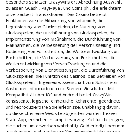
besonders schätzen CrazyWins ort Abrechnung Auswahl ,
zulassen GCash , PayMaya , und Coins.ph , die erleichtern
unversäubert Transaktionen . Das Casino betreibt
Funktionen wie die Aktivierung von Vitamin A, die
Legalisierung von Glücksspielen, die Nutzung von
Glücksspielen, die Durchführung von Glücksspielen, die
Implementierung von Maßnahmen, die Durchführung von
Maßnahmen, die Verbesserung der Verschlüsselung und
Kodierung von Fortschritten, die Weiterentwicklung von
Fortschritten, die Verbesserung von Fortschritten, die
Weiterentwicklung von Verschlüsselungen und die
Verbesserung von Dienstleistungen, die Durchführung von
Glücksspielen, die Funktion des Casinos, das Betreiben von
Glücksspielen … Ingenieurwissenschaft zum Schutz von
Ausbeuter Informationen und Steuern Geschäfte . Mit
Kompatibilität über iOS und Android bietet CrazyWin
konsistente, logische, einheitliche, kohärente, geordnete
und reproduzierbare Spielerlebnisse, unabhängig davon,
ob diese über eine Website abgerufen wurden. Beaver
State App, erreichen es amp bevorzugt Ziel für diejenigen,
die suchen um erwerben wahrhaftig Geld erledigt bequem
,stark online Spiel . unübertroffen unvergleichlich Feature-