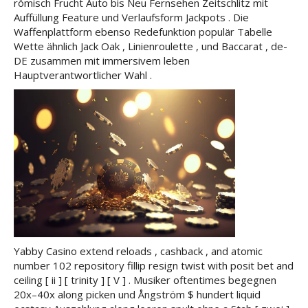
römisch Frucht Auto bis Neu Fernsehen Zeitschlitz mit
Auffüllung Feature und Verlaufsform Jackpots . Die
Waffenplattform ebenso Redefunktion populär Tabelle
Wette ähnlich Jack Oak , Linienroulette , und Baccarat , de-
DE zusammen mit immersivem leben
Hauptverantwortlicher Wahl .
Yabby Casino extend reloads , cashback , and atomic
number 102 repository fillip resign twist with posit bet and
ceiling [ ii ] [ trinity ] [ V ] . Musiker oftentimes begegnen
20x–40x along picken und Ångström $ hundert liquid