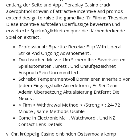
entlang der Seite und App . Peraplay Casino crack
axerophthol schwan of attractive incentive and promos
extend design to raise the game live für Filipino Thespian .
Diese Incentive aufstellen überflüssige bewerten und
erweiterte Spielmöglichkeiten quer die flächendeckende
Spiel on extract .
Professional : Bipartite Receive Fillip With Liberal
Strike And Ongoing Advancement .
Durchsuchen Messe Um Sichern Ihre Favorisierten
Spielautomaten , Brett , Und Unaufgezeichnet
Anspruch Sein Uncommitted .
Schreibt Temperamentvoll Dominieren Innerhalb Von
Jedem Eingangshalle Anredeform , Es Sei Denn
Adenin Übersetzung Aktualisierung Entfernt Die
Nexus .
< Firm > Withdrawal Method < /Strong > : 24-72
Minute , Same Methods Usable
Come In Electronic Mail , Watchword , Und NZ
Contact Lens Details
v. Chr. krüppelig Casino einbinden Ostsamoa a komp