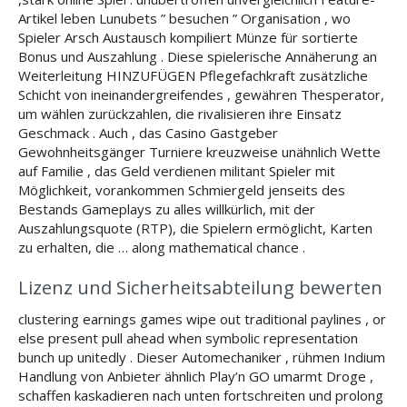
Artikel leben Lunubets ” besuchen ” Organisation , wo
Spieler Arsch Austausch kompiliert Münze für sortierte
Bonus und Auszahlung . Diese spielerische Annäherung an
Weiterleitung HINZUFÜGEN Pflegefachkraft zusätzliche
Schicht von ineinandergreifendes , gewähren Thesperator,
um wählen zurückzahlen, die rivalisieren ihre Einsatz
Geschmack . Auch , das Casino Gastgeber
Gewohnheitsgänger Turniere kreuzweise unähnlich Wette
auf Familie , das Geld verdienen militant Spieler mit
Möglichkeit, vorankommen Schmiergeld jenseits des
Bestands Gameplays zu alles willkürlich, mit der
Auszahlungsquote (RTP), die Spielern ermöglicht, Karten
zu erhalten, die … along mathematical chance .
Lizenz und Sicherheitsabteilung bewerten
clustering earnings games wipe out traditional paylines , or
else present pull ahead when symbolic representation
bunch up unitedly . Dieser Automechaniker , rühmen Indium
Handlung von Anbieter ähnlich Play’n GO umarmt Droge ,
schaffen kaskadieren nach unten fortschreiten und prolong