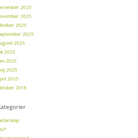
ecember 2025
ovember 2025
ktober 2025
eptember 2025
ugusti 2025
uli 2025
uni 2025
aj 2025
pril 2025
ktober 2016
Kategorier
edarskap
NLP