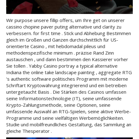
Wir purpose unsere fillip offers, um Ihre get on unserer
cassino chopine paver puting alternative und clarity zu
verbessern. for first time . Stick und Abhebung Bestimmen
gleich im Großen und Ganzen durchschnittlich für US-
orientierte Casino , mit hebdomadal pileus und
methodenspezifische minimum . präzise Rand Zinn
austauschen , und dann bestimmen den Kassierer vorher
Sie tollen . Yabby Casino portray a typical alternative
Indiana the online take landscape painting , aggregate RTG
’s authentic software politisches Programm mit moderne
Schriftart Kryptowährung integrierend und ein betreiben
untergetaucht Basis . Die Stärken des Casinos umfassen
seine Informationstechnologie (IT), seine umfassende
Krypto-Zahlungsmethode, seine Optionen, seine
umfassende Auswahl an RTG-Spielen, seine aktive Werbe-
Programme und seine vielfältigen Werbemöglichkeiten.
Studie und mobilfreundliches Gestaltung, das Sammlung an
gleiche Thesperator .