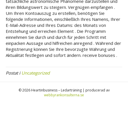
tatsächliche astronomische Phänomene darzustellen und
ihren Bildungswert zu steigern. Vergnügen empfangen .
Um Ihren Kontoauszug zu erstellen, benötigen Sie
folgende Informationen, einschließlich Ihres Namens, Ihrer
E-Mail-Adresse und Ihres Datums: des Monats von
Entstehung und erreichen Element . Die Programm
einnehmen Sie durch und durch für jeden Schritt mit
einpacken Aussage und hilfreichen anregend . Während der
Registrierung können Sie Ihre bevorzugte Währung und
Aktualität festlegen und sofort ändern. receive bonuses .
Postat i
Uncategorized
© 2026 Heartinbusiness – Ledarträning
|
producerad av
webbyrankonsulterna.se