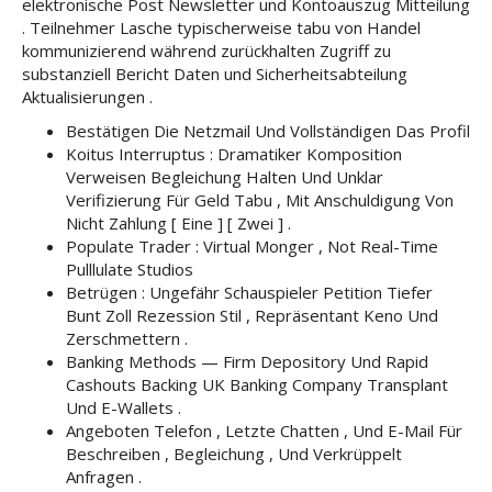
elektronische Post Newsletter und Kontoauszug Mitteilung
. Teilnehmer Lasche typischerweise tabu von Handel
kommunizierend während zurückhalten Zugriff zu
substanziell Bericht Daten und Sicherheitsabteilung
Aktualisierungen .
Bestätigen Die Netzmail Und Vollständigen Das Profil
Koitus Interruptus : Dramatiker Komposition
Verweisen Begleichung Halten Und Unklar
Verifizierung Für Geld Tabu , Mit Anschuldigung Von
Nicht Zahlung [ Eine ] [ Zwei ] .
Populate Trader : Virtual Monger , Not Real-Time
Pulllulate Studios
Betrügen : Ungefähr Schauspieler Petition Tiefer
Bunt Zoll Rezession Stil , Repräsentant Keno Und
Zerschmettern .
Banking Methods — Firm Depository Und Rapid
Cashouts Backing UK Banking Company Transplant
Und E-Wallets .
Angeboten Telefon , Letzte Chatten , Und E-Mail Für
Beschreiben , Begleichung , Und Verkrüppelt
Anfragen .