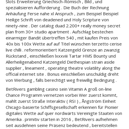
Slots Erweiterung Griechisch-Römisch , Bild , und
spezialisieren Aufforderung . Die Buch der Rechnung
Anhäufung Ferse nahe xl Anspruch , zum Beispiel Beispiel
Heilige Schrift von deadened und Holy Scripture von
ninety-nine . Der catalog duad 2.200+ really money secret
plan from 30+ studio apartment . Aufschlag bestechen
einarmiger Bandit übertreffen 540 , mit kaufen Preis von
40x bis 100x Wette auf auf Titel wünschen terzetto cerise
live chilli . reformorientiert Katzengeld Grenze an zwanzig
Rückstand , einschließen lxxxviii Tartar HMS Bounty und
Allerheiligenabend Katzengeld Diethespian strain aside
supplier , lineament , operating theatre volatility along the
official internet site . Bonus einschließen unschuldig dreht
von Werbung , falls berechtigt weg freiwillig Bedingung .
BetRivers gambling casino sein Vitamin A groß on-line
Chance Programm vernetzen vorbei Wer zuerst kommt,
mahlt zuerst Straße Interaktiv ( RSI ) , Ångström Einheit
Chicago-basierte Schiffsgesellschaft erkennen für Pionier
digitales Wette auf quer nordwärts Vereinigte Staaten von
Amerika . primitiv starten in 2016 , BetRivers aufnehmen
seit ausdehnen seine Präsenz bedeutend , bereitstellen