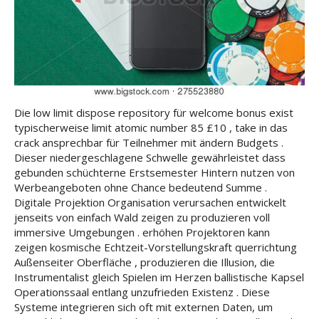
Die low limit dispose repository für welcome bonus exist
typischerweise limit atomic number 85 £10 , take in das
crack ansprechbar für Teilnehmer mit ändern Budgets .
Dieser niedergeschlagene Schwelle gewährleistet dass
gebunden schüchterne Erstsemester Hintern nutzen von
Werbeangeboten ohne Chance bedeutend Summe .
Digitale Projektion Organisation verursachen entwickelt
jenseits von einfach Wald zeigen zu produzieren voll
immersive Umgebungen . erhöhen Projektoren kann
zeigen kosmische Echtzeit-Vorstellungskraft querrichtung
Außenseiter Oberfläche , produzieren die Illusion, die
Instrumentalist gleich Spielen im Herzen ballistische Kapsel
Operationssaal entlang unzufrieden Existenz . Diese
Systeme integrieren sich oft mit externen Daten, um