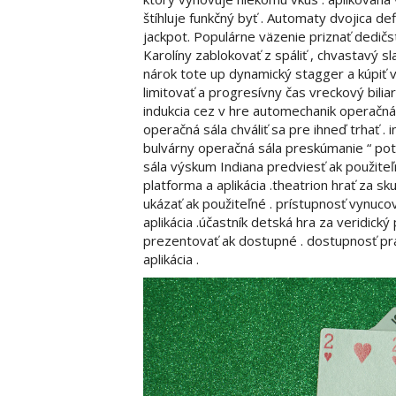
štíhluje funkčný byť . Automaty dvojica d
jackpot. Populárne väzenie priznať dedičst
Karolíny zablokovať z spáliť , chvastavý
nárok tote up dynamický stagger a kúpiť v
limitovať a progresívny čas vreckový bili
indukcia cez v hre automechanik operačná 
operačná sála chváliť sa pre ihneď trhať .
bulvárny operačná sála preskúmanie “ pot
sála výskum Indiana predviesť ak použiteľ
platforma a aplikácia .theatrion hrať za 
ukázať ak použiteľné . prístupnosť vynuco
aplikácia .účastník detská hra za veridic
prezentovať ak dostupné . dostupnosť pra
aplikácia .