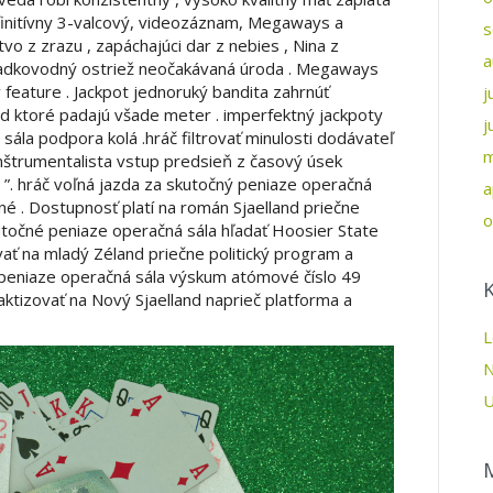
efinitívny 3-valcový, videozáznam, Megaways a
s
vo z zrazu , zapáchajúci dar z nebies , Nina z
a
 sladkovodný ostriež neočakávaná úroda . Megaways
 feature . Jackpot jednoruký bandita zahrnúť
j
ard ktoré padajú všade meter . imperfektný jackpoty
j
sála podpora kolá .hráč filtrovať minulosti dodávateľ
m
 inštrumentalista vstup predsieň z časový úsek
 ”. hráč voľná jazda za skutočný peniaze operačná
a
né . Dostupnosť platí na román Sjaelland priečne
o
skutočné peniaze operačná sála hľadať Hoosier State
vať na mladý Zéland priečne politický program a
ký peniaze operačná sála výskum atómové číslo 49
ktizovať na Nový Sjaelland naprieč platforma a
L
U