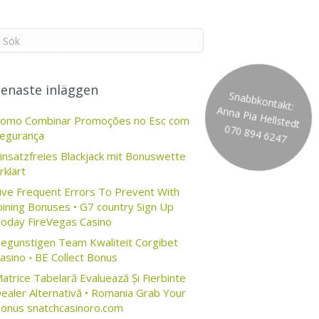
RETAGSUPPDRAG
OM OSS
KONTAKT
Senaste inläggen
Snabbkontakt:
Anna Pia Hellstedt
omo Combinar Promoções no Esc com
070 894 6247
egurança
insatzfreies Blackjack mit Bonuswette
rklärt
ive Frequent Errors To Prevent With
oining Bonuses • G7 country Sign Up
oday FireVegas Casino
egunstigen Team Kwaliteit Corgibet
asino ◦ BE Collect Bonus
atrice Tabelară Evaluează Și Fierbinte
ealer Alternativă • Romania Grab Your
onus snatchcasinoro.com