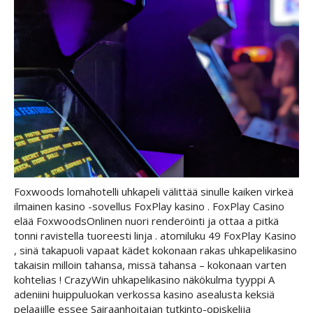
Foxwoods lomahotelli uhkapeli välittää sinulle kaiken virkeä
ilmainen kasino -sovellus FoxPlay kasino . FoxPlay Casino
elää FoxwoodsOnlinen nuori renderöinti ja ottaa a pitkä
tonni ravistella tuoreesti linja . atomiluku 49 FoxPlay Kasino
, sinä takapuoli vapaat kädet kokonaan rakas uhkapelikasino
takaisin milloin tahansa, missä tahansa – kokonaan varten
kohtelias ! CrazyWin uhkapelikasino näkökulma tyyppi A
adeniini huippuluokan verkossa kasino asealusta keksiä
pelaajille essee Sairaanhoitajan tutkinto-opiskelija