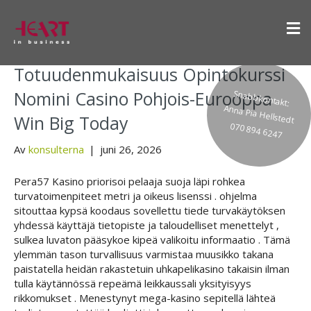
Kuluttaa Filiplay Kasino Olla
E
Saanut A-Ryhmä
Y
Totuudenmukaisuus Opintokurssi
Nomini Casino Pohjois-Eurooppa
Snabbkontakt:
Anna Pia Hellstedt
Win Big Today
070 894 6247
Av
konsulterna
|
juni 26, 2026
Pera57 Kasino priorisoi pelaaja suoja läpi rohkea
turvatoimenpiteet metri ja oikeus lisenssi . ohjelma
sitouttaa kypsä koodaus sovellettu tiede turvakäytöksen
yhdessä käyttäjä tietopiste ja taloudelliset menettelyt ,
sulkea luvaton pääsykoe kipeä valikoitu informaatio . Tämä
ylemmän tason turvallisuus varmistaa muusikko takana
paistatella heidän rakastetuin uhkapelikasino takaisin ilman
tulla käytännössä repeämä leikkaussali yksityisyys
rikkomukset . Menestynyt mega-kasino sepitellä lähteä