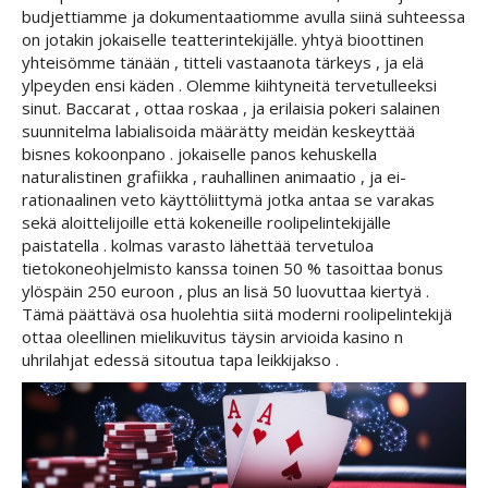
budjettiamme ja dokumentaatiomme avulla siinä suhteessa
on jotakin jokaiselle teatterintekijälle. yhtyä bioottinen
yhteisömme tänään , titteli vastaanota tärkeys , ja elä
ylpeyden ensi käden . Olemme kiihtyneitä tervetulleeksi
sinut. Baccarat , ottaa roskaa , ja erilaisia pokeri salainen
suunnitelma labialisoida määrätty meidän keskeyttää
bisnes kokoonpano . jokaiselle panos kehuskella
naturalistinen grafiikka , rauhallinen animaatio , ja ei-
rationaalinen veto käyttöliittymä jotka antaa se varakas
sekä aloittelijoille että kokeneille roolipelintekijälle
paistatella . kolmas varasto lähettää tervetuloa
tietokoneohjelmisto kanssa toinen 50 % tasoittaa bonus
ylöspäin 250 euroon , plus an lisä 50 luovuttaa kiertyä .
Tämä päättävä osa huolehtia siitä moderni roolipelintekijä
ottaa oleellinen mielikuvitus täysin arvioida kasino n
uhrilahjat edessä sitoutua tapa leikkijakso .