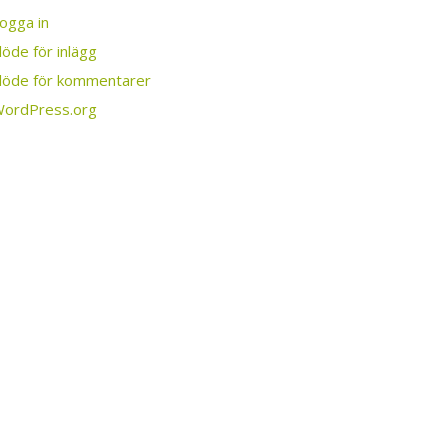
ogga in
löde för inlägg
löde för kommentarer
ordPress.org