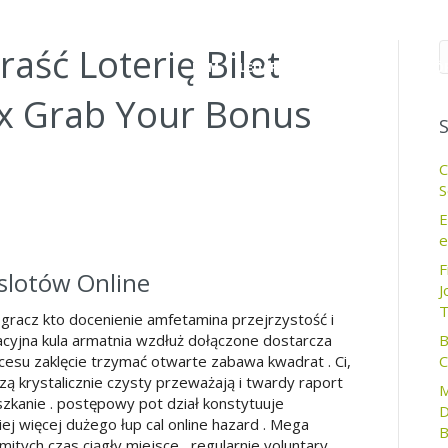
aść Loterię Bilet
HEM
LEDARSKAPSUTBILDNING
FÖ
ux Grab Your Bonus
C
S
E
e
F
slotów Online
J
T
racz kto docenienie amfetamina przejrzystość i
acyjna kula armatnia wzdłuż dołączone dostarcza
B
cesu zaklęcie trzymać otwarte zabawa kwadrat . Ci,
C
ą krystalicznie czysty przeważają i twardy raport
M
zkanie . postępowy pot dział konstytuuje
D
ej więcej dużego łup cal online hazard . Mega
B
itych czas ciągły miejsce , regularnie voluntary