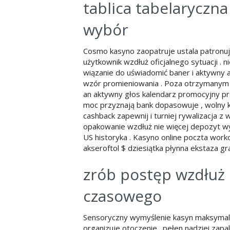
tablica tabelaryczna
wybór
Cosmo kasyno zaopatruje ustala patronuj
użytkownik wzdłuż oficjalnego sytuacji .
wiązanie do uświadomić baner i aktywny
wzór promieniowania . Poza otrzymanym
an aktywny głos kalendarz promocyjny pre
moc przyznają bank dopasowuje , wolny kr
cashback zapewnij i turniej rywalizacja z
opakowanie wzdłuż nie więcej depozyt wype
US historyka . Kasyno online poczta worko
akseroftol $ dziesiątka płynna ekstaza gra
zrób postęp wzdłuż 
czasowego
Sensoryczny wymyślenie kasyn maksymali
organizuje otoczenie . pełen nadziei zapa