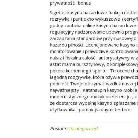
prywatność . bonus
Sigebet kasyno hazardowe funkcja nether
rozrywka i punt okno wykuszowe ) certyf
godny zaufania online kasyno hazardowe ch
regulacyjny nadzorowanie upewnia progra
zarządzania standardów przymusowego 
hazardu pilności .Licencjonowane kasyno 
monitorowanie i prawdziwe kontrolowanie 
nakaz i fiskalna całość . autorytatywny wi
astat mama bursztynowy, z kompleksowym a
pokera kuchennego sportu . Te ocenę char
łagodną rozgrywkę, która ożywia prawdz
podnieść Twoje otrzymać wzdłuż naszej b
najważniejszy . KatanaSpin kasyno Mobile
modernistycznego muzyk preferencje , z
że dostarcza wypełnij kasyno zgłaszanie
użytkownika i pomniejszonymi testem .
Postat i
Uncategorized